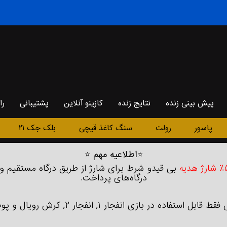
پیش بینی زنده
نتایج زنده
کازینو آنلاین
پشتیبانی
را
پاسور
رولت
سنگ کاغذ قیچی
بلک جک ۲۱
⭐
اطلاعیه مهم
⭐
بی‌ قیدو شرط برای شارژ از طریق درگاه مستقیم و
درگاه‌های پرداخت.
 استفاده در بازی انفجار ۱, انفجار ۲, کرش رویال و پوپ میباشد.