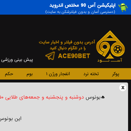
اپلیکیشن آس 90 مختص اندروید
(دسترسی آسان و بدون فیلترشکن به سایت)
پیش بینی ورزشی
پوکر
تخته نرد
انفجار ورژن ۱
بوم
حکم
x
🔥بونوس
دوشنبه و پنجشنبه‌ و جمعه‌های طلایی ۵۰٪ شارژ هدیه
این بونوس فقط قابل